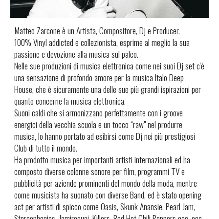
Matteo Zarcone è un Artista, Compositore, Dj e Producer.
100% Vinyl addicted e collezionista, esprime al meglio la sua
passione e devozione alla musica sul palco.
Nelle sue produzioni di musica elettronica come nei suoi Dj set c'è
una sensazione di profondo amore per la musica Italo Deep
House, che è sicuramente una delle sue più grandi ispirazioni per
quanto concerne la musica elettronica.
Suoni caldi che si armonizzano perfettamente con i groove
energici della vecchia scuola e un tocco “raw" nel produrre
musica, lo hanno portato ad esibirsi come Dj nei più prestigiosi
Club di tutto il mondo.
Ha prodotto musica per importanti artisti internazionali ed ha
composto diverse colonne sonore per film, programmi TV e
pubblicità per aziende prominenti del mondo della moda, mentre
come musicista ha suonato con diverse Band, ed è stato opening
act per artisti di spicco come Oasis, Skunk Anansie, Pearl Jam,
Stereophonics, Jamiroquai, Killers, Red Hot Chili Peppers ecc. ecc