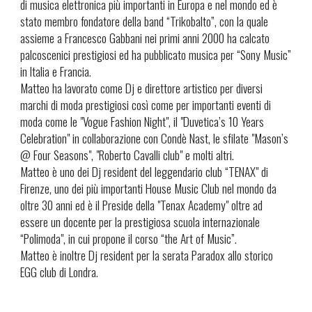
di musica elettronica più importanti in Europa e nel mondo ed è
stato membro fondatore della band “Trikobalto”, con la quale
assieme a Francesco Gabbani nei primi anni 2000 ha calcato
palcoscenici prestigiosi ed ha pubblicato musica per “Sony Music”
in Italia e Francia.
Matteo ha lavorato come Dj e direttore artistico per diversi
marchi di moda prestigiosi così come per importanti eventi di
moda come le "Vogue Fashion Night", il "Duvetica’s 10 Years
Celebration" in collaborazione con Condè Nast, le sfilate "Mason’s
@ Four Seasons", "Roberto Cavalli club" e molti altri.
Matteo è uno dei Dj resident del leggendario club “TENAX" di
Firenze, uno dei più importanti House Music Club nel mondo da
oltre 30 anni ed è il Preside della "Tenax Academy" oltre ad
essere un docente per la prestigiosa scuola internazionale
“Polimoda", in cui propone il corso “the Art of Music”.
Matteo è inoltre Dj resident per la serata Paradox allo storico
EGG club di Londra.