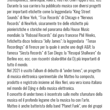
Durante la sua carriera ha pubblicato musica con diversi progetti
per importanti etichette come la leggendaria “King Street
Sounds” di New York, “Trax Records” di Chicago e “Nervous
Records” di NewYork, sicuramente tre delle etichette più
pionieristiche e storiche nel panorama della House Music
mondiale; la “Robsoul Records” dal guru francese Phil Weeks,
l'etichetta disco tedesca “Jolly James”; la leggendaria “Tenax
Recordings” di Firenze per la quale è anche uno degli A&R; la
famosa “Siesta Records” di San Diego; la “Resopal Shallware” da
Berlino ecc. ecc. con riscontri sbalorditivi dai Dj più importanti di
tutto il mondo.
Nel 2021 è uscito l'album di debutto di "under:tones", un progetto
di musica elettronica sperimentale che Matteo ha composto,
prodotto e registrato insieme ad Alex Neri, una vera icona italiana
nel mondo del Djing e della musica elettronica.
Il concetto di under:tones è incentrato sulle molte sfumature della
musica ed il profondo legame che la musica ha con l’arte.
Matteo è anche batterista della band "Planet Funk", uno dei gruppi