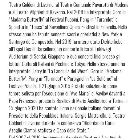
Teatro Goldoni di Livorno, al Teatro Comunale Pavarotti di Modena
e al Teatro Alighieri di Ravenna. Nel 2018 ha interpretato Goro in
“Madama Butterfly” al Festival Puccini, Pang in “Turandot” e
Spoletta in “Tosca” al Savonlinna Opera Festival in Finlandia. Nello
stesso anno ha tenuto concerti sacri e operistici a New York e
Santiago de Compostela. Nel 2019 ha interpretato Dichterliebe
all’Espai Bes di Barcellona, un concerto lirico al Tokiwagi
Auditorium di Sendai, Giappone, e due concerti lirici presso gli
Istituti Culturali Italiani di Pechino e Tokyo. Nello stesso anno ha
interpretato Harry in “La Fanciulla del West”, Goro in “Madama
Butterfly”, Pang in “Turandot” e Parpignol in “La Bohème” al
Festival Puccini. Il 21 giugno 2015 è stato selezionato come
tenore solista per l'esecuzione di “Ave Maria” di Vavilov davanti a
Papa Francesco presso la Basilica di Maria Ausiliatrice a Torino. Il
15 giugno 2020 ha cantato l’inno nazionale italiano davanti al
Presidente della Repubblica Italiana, Sergio Mattarella, al Teatro
Goldoni di Livorno durante la conferenza “Ricordando Carlo
Azeglio Ciampi, statista e Capo dello Stato.”
Dal 2007 al 2010, ha ricoperto il ruolo di Direttore Artistico di