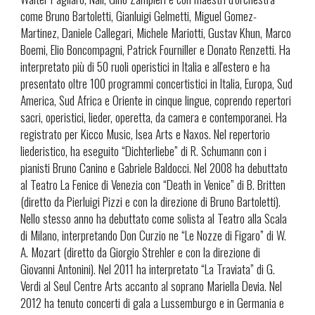
come Bruno Bartoletti, Gianluigi Gelmetti, Miguel Gomez-
Martinez, Daniele Callegari, Michele Mariotti, Gustav Khun, Marco
Boemi, Elio Boncompagni, Patrick Fourniller e Donato Renzetti. Ha
interpretato più di 50 ruoli operistici in Italia e all'estero e ha
presentato oltre 100 programmi concertistici in Italia, Europa, Sud
America, Sud Africa e Oriente in cinque lingue, coprendo repertori
sacri, operistici, lieder, operetta, da camera e contemporanei. Ha
registrato per Kicco Music, Isea Arts e Naxos. Nel repertorio
liederistico, ha eseguito “Dichterliebe” di R. Schumann con i
pianisti Bruno Canino e Gabriele Baldocci. Nel 2008 ha debuttato
al Teatro La Fenice di Venezia con “Death in Venice” di B. Britten
(diretto da Pierluigi Pizzi e con la direzione di Bruno Bartoletti).
Nello stesso anno ha debuttato come solista al Teatro alla Scala
di Milano, interpretando Don Curzio ne “Le Nozze di Figaro” di W.
A. Mozart (diretto da Giorgio Strehler e con la direzione di
Giovanni Antonini). Nel 2011 ha interpretato “La Traviata” di G.
Verdi al Seul Centre Arts accanto al soprano Mariella Devia. Nel
2012 ha tenuto concerti di gala a Lussemburgo e in Germania e