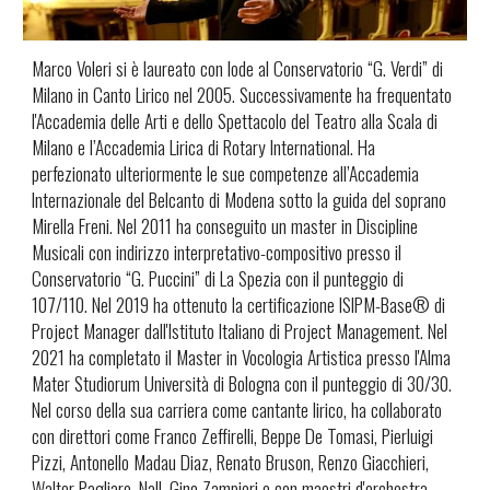
Marco Voleri si è laureato con lode al Conservatorio “G. Verdi” di
Milano in Canto Lirico nel 2005. Successivamente ha frequentato
l'Accademia delle Arti e dello Spettacolo del Teatro alla Scala di
Milano e l’Accademia Lirica di Rotary International. Ha
perfezionato ulteriormente le sue competenze all’Accademia
Internazionale del Belcanto di Modena sotto la guida del soprano
Mirella Freni. Nel 2011 ha conseguito un master in Discipline
Musicali con indirizzo interpretativo-compositivo presso il
Conservatorio “G. Puccini” di La Spezia con il punteggio di
107/110. Nel 2019 ha ottenuto la certificazione ISIPM-Base® di
Project Manager dall'Istituto Italiano di Project Management. Nel
2021 ha completato il Master in Vocologia Artistica presso l'Alma
Mater Studiorum Università di Bologna con il punteggio di 30/30.
Nel corso della sua carriera come cantante lirico, ha collaborato
con direttori come Franco Zeffirelli, Beppe De Tomasi, Pierluigi
Pizzi, Antonello Madau Diaz, Renato Bruson, Renzo Giacchieri,
Walter Pagliaro, Nall, Gino Zampieri e con maestri d'orchestra