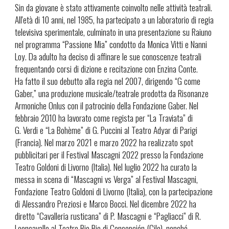
Sin da giovane è stato attivamente coinvolto nelle attività teatrali.
All'età di 10 anni, nel 1985, ha partecipato a un laboratorio di regia
televisiva sperimentale, culminato in una presentazione su Raiuno
nel programma “Passione Mia” condotto da Monica Vitti e Nanni
Loy. Da adulto ha deciso di affinare le sue conoscenze teatrali
frequentando corsi di dizione e recitazione con Enzina Conte.
Ha fatto il suo debutto alla regia nel 2007, dirigendo “G come
Gaber,” una produzione musicale/teatrale prodotta da Risonanze
Armoniche Onlus con il patrocinio della Fondazione Gaber. Nel
febbraio 2010 ha lavorato come regista per “La Traviata” di
G. Verdi e “La Bohème” di G. Puccini al Teatro Adyar di Parigi
(Francia). Nel marzo 2021 e marzo 2022 ha realizzato spot
pubblicitari per il Festival Mascagni 2022 presso la Fondazione
Teatro Goldoni di Livorno (Italia). Nel luglio 2022 ha curato la
messa in scena di “Mascagni vs Verga” al Festival Mascagni,
Fondazione Teatro Goldoni di Livorno (Italia), con la partecipazione
di Alessandro Preziosi e Marco Bocci. Nel dicembre 2022 ha
diretto “Cavalleria rusticana” di P. Mascagni e “Pagliacci” di R.
Leoncavallo al Teatro Bio Bio di Concepción (Cile), nonché