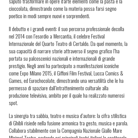
saputo trasformare in opere d'arte elementi come la pasta e la
cioccolata, dimostrando come la materia possa farsi segno
poetico in modi sempre nuovi e sorprendenti.
Il debutto e i grandi eventi: il suo percorso professionale decolla
nel 2014 con l’esordio a Mercantia, il celebre Festival
Internazionale del Quarto Teatro di Certaldo. Da quel momento, la
sua capacità di narrare storie attraverso il segno grafico l’ha
portata su palcoscenici nazionali e internazionali di grande
prestigio. Negli anni ha partecipato a manifestazioni iconiche
come Expo Milano 2015, il Giffoni Film Festival, Lucca Comics &
Games, ed Eurochocolate, dimostrando una versatilità che le ha
permesso di spaziare dall’intrattenimento culturale alla
produzione televisiva, ambito per il quale ha realizzato numerosi
spot.
La sinergia tra sabbia, teatro e musica d’autore: la cifra stilistica
di Ghibli risiede nella fusione armonica tra gesto, musica e parola.
Collabora stabilmente con la Compagnia Nazionale Giallo Mare
Minimal Teatro, portando nei principali teatri italiani lo spettacolo